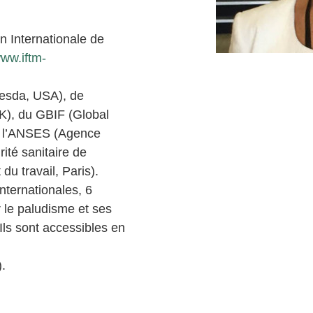
n Internationale de
www.iftm-
esda, USA), de
UK), du GBIF (Global
 de l’ANSES (Agence
ité sanitaire de
du travail, Paris).
nternationales, 6
r le paludisme et ses
 Ils sont accessibles en
).