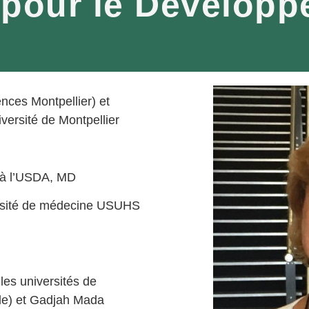
pour le Développ
nces Montpellier) et
versité de Montpellier
t à l’USDA, MD
versité de médecine USUHS
les universités de
nde) et Gadjah Mada