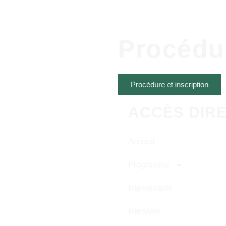
Procédur
Procédure et inscription
ACCÈS DIR
Accueil
Programme
Intervenants
Interview