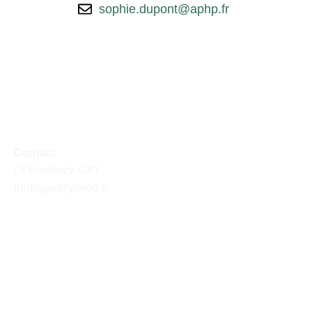
sophie.dupont@aphp.fr
Contact
Dr Frédérick GAY
fredogay@yahoo.fr