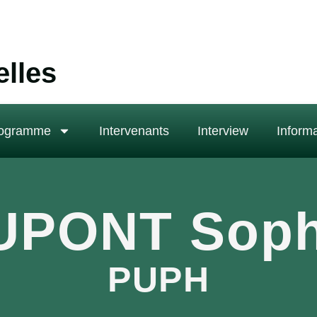
elles
ogramme
Intervenants
Interview
Informa
UPONT Soph
PUPH