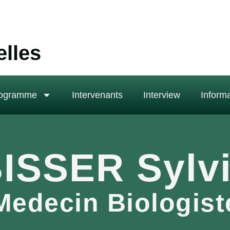
elles
ogramme
Intervenants
Interview
Informa
ISSER Sylv
Medecin Biologist